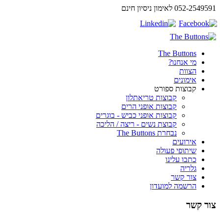
052-2549591 לאימון ניסיון חינם
The Buttons
מי אנחנו?
הצוות
אימונים
קבוצות ספורט
קבוצות טריאתלון
קבוצות אופני הרים
קבוצות אופני כביש - בוגרים
קבוצת נשים - ריצה / הליכה
נבחרת The Buttons
אירועים
שיתופי פעולה
כתבו עלינו
גלריה
צור קשר
הרשמה למועדון
צור קשר